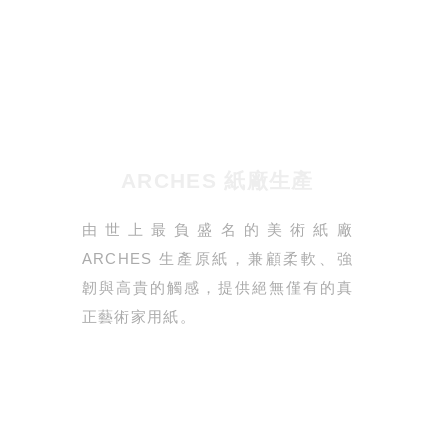
ARCHES 紙廠生產
由世上最負盛名的美術紙廠
ARCHES 生產原紙，兼顧柔軟、強
韌與高貴的觸感，提供絕無僅有的真
正藝術家用紙。