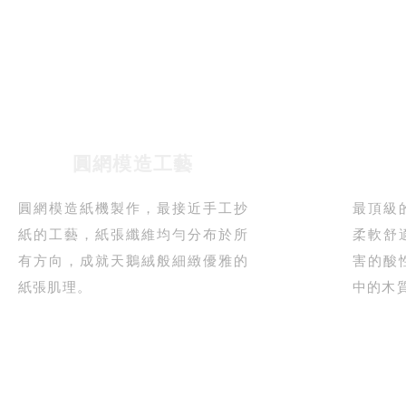
圓網模造工藝
圓網模造紙機製作，最接近手工抄
最頂級
紙的工藝，紙張纖維均勻分布於所
柔軟舒
有方向，成就天鵝絨般細緻優雅的
害的酸
紙張肌理。
中的木