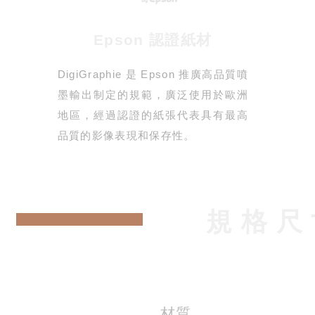
Epson 認證紙材
DigiGraphie 是 Epson 推廣高品質噴
墨輸出制定的規範，廣泛使用於歐洲
地區，經過認證的紙張代表具有最高
品質的影像表現和保存性。
規 格 尺
材質