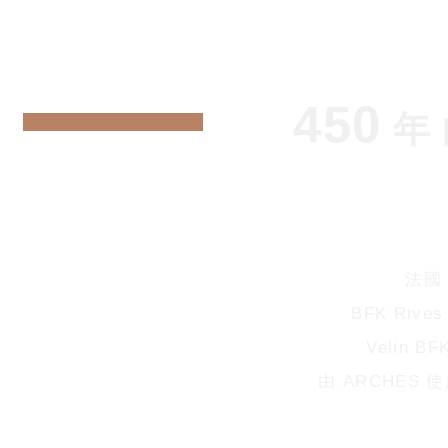
450
年 
法國 
BFK Riv
Velin
由 ARCHES 