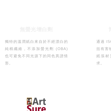
無螢光增白劑
獨特的溫潤紙白來自於不經漂白的
通過 I
純棉纖維，不添加螢光劑 (OBA)
括有害
也可避免不同光源下的同色異譜情
紙張材
形。
求。