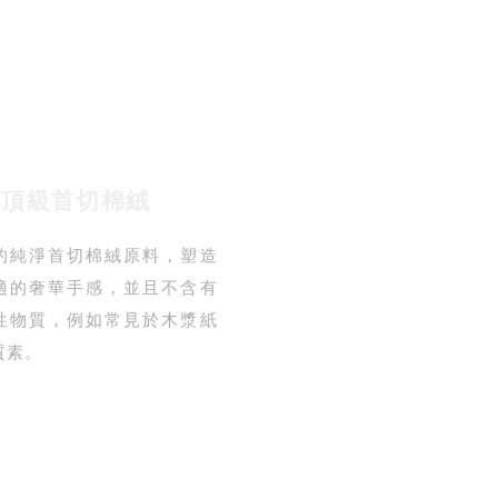
頂級首切棉絨
的純淨首切棉絨原料，塑造
適的奢華手感，並且不含有
性物質，例如常見於木漿紙
質素。