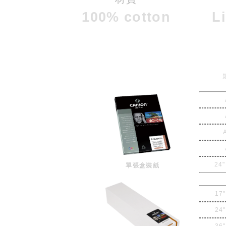
100% cotton
L
24"
單張盒裝紙
17"
24"