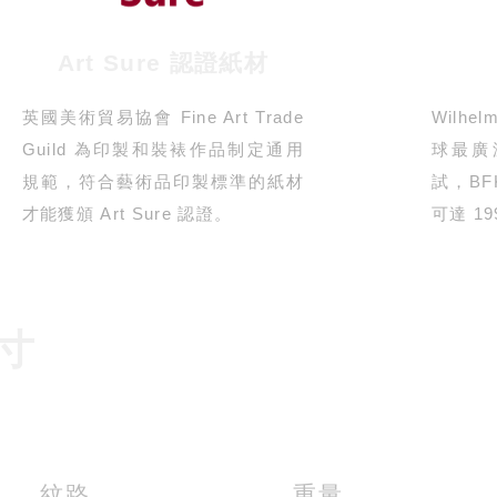
Art Sure 認證紙材
英國美術貿易協會 Fine Art Trade
Wilhel
Guild 為印製和裝裱作品制定通用
球最廣
規範，符合藝術品印製標準的紙材
試，BFK
才能獲頒 Art Sure 認證。
可達 1
 寸
紋路
重量