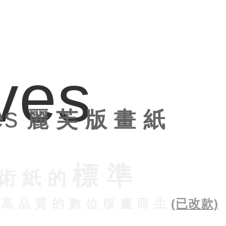
ves
es
麗 芙 版 畫 紙
標 準
 術 紙 的
 高 品 質 的 數 位 版 畫 而 生
(已改款)