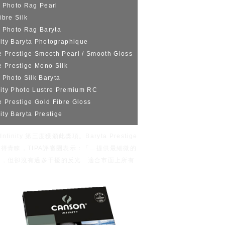
 Photo Rag Pearl
ibre Silk
 Photo Rag Baryta
nity Baryta Photographique
ie Prestige Smooth Pearl / Smooth Gloss
ie Prestige Mono Silk
Photo Silk Baryta
nity Photo Lustre Premium RC
ie Prestige Gold Fibre Gloss
ity Baryta Prestige
finity 第三度獲頒此獎項。Baryta Prestige
得青睞，TIPA評審團表示：「…提供最細微的
但卻沒有過多干擾的反光...適合市面上所有