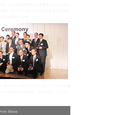
ation) 的簡稱，不受雇或接受攝影與影像產品的生產商或
會。自 1991 年起由內部的技術委員會票選
器材界的奧斯卡之稱。
首度新增，除 2004 年無設立之外，至 2017 年為止總
t paper 試圖向藝術紙靠攏，但最終仍於 2012 年
rint Gloss