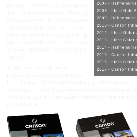
2007 - Hahnemuhle
獎名單如右。可見除了 Ilford 是攝影相紙品牌
2008 - Ilford Gold F
之外，其餘皆為傳統藝術紙廠牌，即便是以亮
2009 - Hahnemuhle
面相紙為導向的獎項，仍可見到美術紙廠在數
2010 - Canson Infi
位噴墨時代無法敵擋的趨勢。其中 Canson
2012 - Ilford Galer
Infinity 和 Hahnemuhle 各得三座獎盃，英
2013 - Ilford Galer
國的 Innova 也取得一次獎項。另有 Tetenal
2014 - Hahnemuhle 
和 Harman 得過此獎項，但皆已淡出噴墨市
2015 - Canson Infi
場故未列出。
2016 - Ilford Galer
繼 2010 年和 2015 年以 Baryta
2017 - Canson Infin
Photographique 鋇基攝影相紙和 Photo
Lustre Premium RC 頂級絨面RC相紙獲獎之後，2017 年是 Canson In
棉質鋇基相紙以「高雅的質感提供和傳統暗房相紙相同的外觀和觸感」獲
豐富色調變化以及深度，平順的亮面能展現和傳統亮面相紙無異的銳利度，
的相片印表機」
*
。