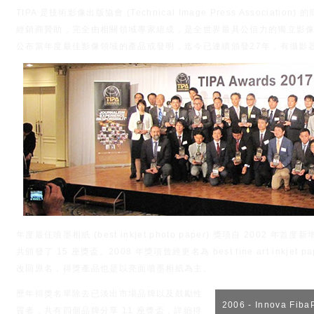
TIPA 是技術影像出版協會 (Technical Image Press Associ
經銷商贊助，完全由相關領域專家組成，是全世界最具公信力的獨立影像協
公布當年度最佳影像領域的產品或發明，迄今已連續頒發27年，有攝影
年度最佳噴墨相紙 (best inkjet photo paper) 獎項自 2002 年
共頒發了 15 座獎盃。2008 年獎項曾經更名為 best fine art inkje
改回原名，得獎產品也是以亮面噴墨相紙為主。
歷年得獎名單除去已淡出市場品牌以及鼓勵性
2006 - Innova FibaP
質者，共有四個品牌分享 11 座獎盃，詳細得